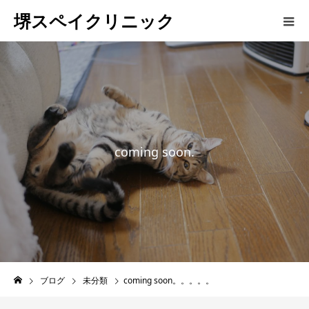
堺スペイクリニック
c
o
m
i
n
g
s
o
o
n
.
.
.
ブログ
未分類
coming soon。。。。。