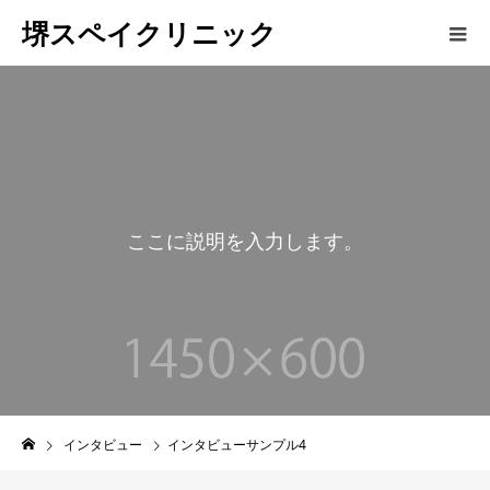
堺スペイクリニック
こ
こ
に
説
明
を
入
力
し
ま
す
。
インタビュー
インタビューサンプル4