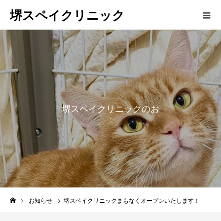
堺スペイクリニック
堺
ス
ペ
イ
ク
リ
ニ
ッ
ク
の
お
知
ら
お知らせ
堺スペイクリニックまもなくオープンいたします！