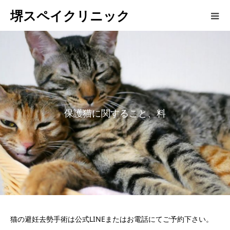
堺スペイクリニック
保
護
猫
に
関
す
る
こ
と
、
料
金
に
猫の避妊去勢手術は公式LINEまたはお電話にてご予約下さい。